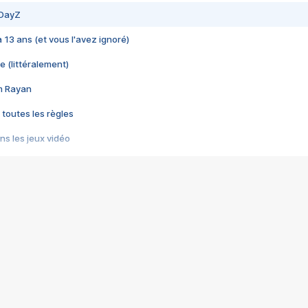
 DayZ
 a 13 ans (et vous l'avez ignoré)
e (littéralement)
im Rayan
 toutes les règles
s les jeux vidéo
us choquant de Rockstar ? - Le scandale BULLY
e plus moche de Steam
du RÊVE tourne au CAUCHEMAR
pendant 8 heures
it… à tort
umiliés par un jeu vidéo