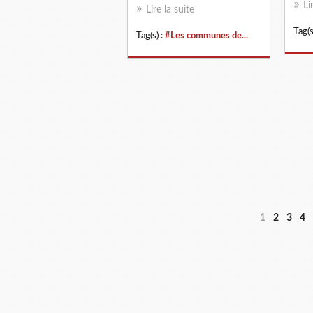
Li
Lire la suite
Tag(s
Tag(s) :
#Les communes de...
1
2
3
4