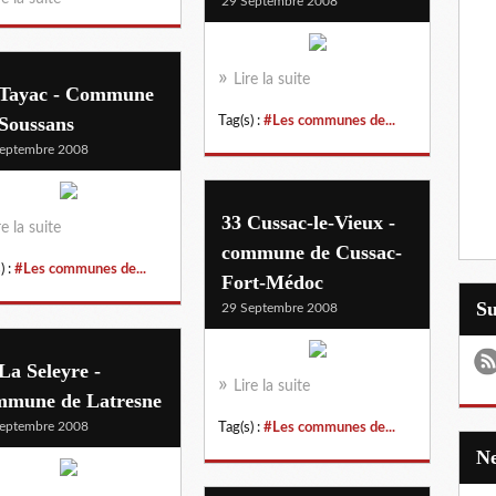
29 Septembre 2008
Lire la suite
 Tayac - Commune
 Soussans
Tag(s) :
#Les communes de...
eptembre 2008
33 Cussac-le-Vieux -
re la suite
commune de Cussac-
) :
#Les communes de...
Fort-Médoc
S
29 Septembre 2008
La Seleyre -
Lire la suite
mmune de Latresne
eptembre 2008
Tag(s) :
#Les communes de...