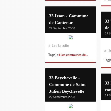
33 Issan - Commune
33
de Cantenac
de
29 Septembre 2008
29 S
Lire la suite
Li
Tag(s) :
#Les communes de...
Tag(s
33 Beychevelle -
33 
Commune de Saint-
co
Julien Beychevelle
29 S
29 Septembre 2008