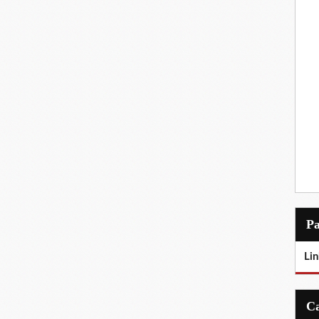
P
Lin