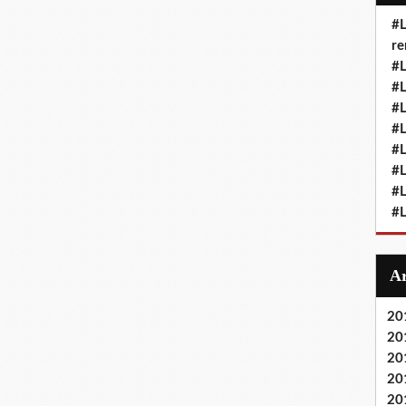
#L
re
#L
#L
#L
#L
#L
#L
#L
#L
20
20
20
20
20