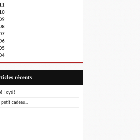
11
10
09
08
07
06
05
04
articles récents
yé ! oyé !
n petit cadeau...