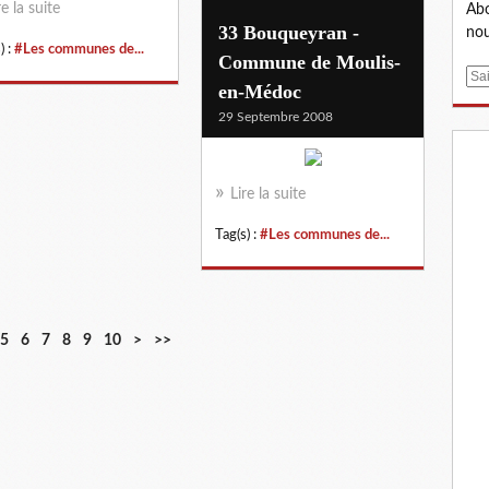
re la suite
Abo
33 Bouqueyran -
nou
) :
#Les communes de...
Commune de Moulis-
E
en-Médoc
m
29 Septembre 2008
a
i
l
Lire la suite
Tag(s) :
#Les communes de...
2
5
6
7
8
9
10
>
>>
0