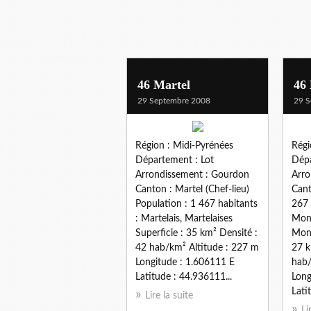
46 Martel
46
29 Septembre 2008
29 S
Région : Midi-Pyrénées
Régi
Département : Lot
Dépa
Arrondissement : Gourdon
Arro
Canton : Martel (Chef-lieu)
Cant
Population : 1 467 habitants
267 
: Martelais, Martelaises
Mont
Superficie : 35 km² Densité :
Mont
42 hab/km² Altitude : 227 m
27 k
Longitude : 1.606111 E
hab/
Latitude : 44.936111...
Long
Lati
Lire la suite
Li