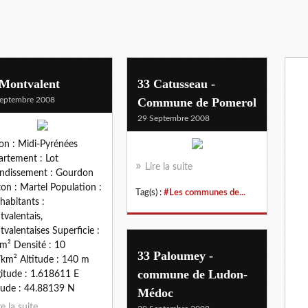
 Montvalent
33 Catusseau -
eptembre 2008
Commune de Pomerol
29 Septembre 2008
on : Midi-Pyrénées
rtement : Lot
Lire la suite
ndissement : Gourdon
on : Martel Population :
Tag(s) :
#Les communes de...
habitants :
valentais,
valentaises Superficie :
m² Densité : 10
33 Paloumey -
km² Altitude : 140 m
commune de Ludon-
itude : 1.618611 E
tude : 44.88139 N
Médoc
re la suite