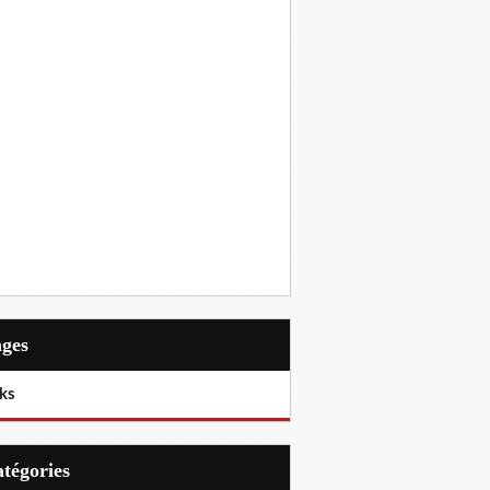
ages
ks
Catégories