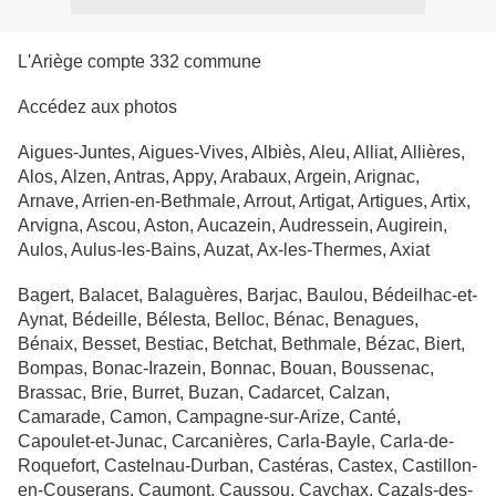
L'Ariège compte 332 commune
Accédez aux photos
Aigues-Juntes, Aigues-Vives, Albiès, Aleu, Alliat, Allières,
Alos, Alzen, Antras, Appy, Arabaux, Argein, Arignac,
Arnave, Arrien-en-Bethmale, Arrout, Artigat, Artigues, Artix,
Arvigna, Ascou, Aston, Aucazein, Audressein, Augirein,
Aulos, Aulus-les-Bains, Auzat, Ax-les-Thermes, Axiat
Bagert, Balacet, Balaguères, Barjac, Baulou, Bédeilhac-et-
Aynat, Bédeille, Bélesta, Belloc, Bénac, Benagues,
Bénaix, Besset, Bestiac, Betchat, Bethmale, Bézac, Biert,
Bompas, Bonac-Irazein, Bonnac, Bouan, Boussenac,
Brassac, Brie, Burret, Buzan, Cadarcet, Calzan,
Camarade, Camon, Campagne-sur-Arize, Canté,
Capoulet-et-Junac, Carcanières, Carla-Bayle, Carla-de-
Roquefort, Castelnau-Durban, Castéras, Castex, Castillon-
en-Couserans, Caumont, Caussou, Caychax, Cazals-des-