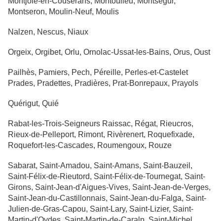
Montjoie-en-Couserans, Montoulieu, Montségur,
Montseron, Moulin-Neuf, Moulis
Nalzen, Nescus, Niaux
Orgeix, Orgibet, Orlu, Ornolac-Ussat-les-Bains, Orus, Oust
Pailhès, Pamiers, Pech, Péreille, Perles-et-Castelet
Prades, Pradettes, Pradières, Prat-Bonrepaux, Prayols
Quérigut, Quié
Rabat-les-Trois-Seigneurs Raissac, Régat, Rieucros,
Rieux-de-Pelleport, Rimont, Rivèrenert, Roquefixade,
Roquefort-les-Cascades, Roumengoux, Rouze
Sabarat, Saint-Amadou, Saint-Amans, Saint-Bauzeil,
Saint-Félix-de-Rieutord, Saint-Félix-de-Tournegat, Saint-
Girons, Saint-Jean-d'Aigues-Vives, Saint-Jean-de-Verges,
Saint-Jean-du-Castillonnais, Saint-Jean-du-Falga, Saint-
Julien-de-Gras-Capou, Saint-Lary, Saint-Lizier, Saint-
Martin-d'Oydes, Saint-Martin-de-Caralp, Saint-Michel,