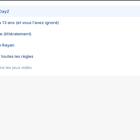
 DayZ
 a 13 ans (et vous l'avez ignoré)
e (littéralement)
im Rayan
 toutes les règles
s les jeux vidéo
us choquant de Rockstar ? - Le scandale BULLY
e plus moche de Steam
du RÊVE tourne au CAUCHEMAR
pendant 8 heures
it… à tort
umiliés par un jeu vidéo