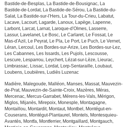
Bastide-de-Besplas, La Bastide-de-Bousignac, La
Bastide-de-Lordat, La Bastide-de-Sérou, La Bastide-du-
Salat, La Bastide-sur-l'Hers, La Tour-du-Crieu, Labatut,
Lacave, Lacourt, Lagarde, Lanoux, Lapège, Lapenne,
Larbont, Larcat, Larnat, Laroque-d'Olmes, Lasserre,
Lassur, Lavelanet, Le Bosc, Le Carlaret, Le Fossat, Le
Mas-d'Azil, Le Peyrat, Le Pla, Le Port, Le Puch, Le Vernet,
Léran, Lercoul, Les Bordes-sur-Arize, Les Bordes-sur-Lez,
Les Cabannes, Les Issards, Les Pujols, Lescousse,
Lescure, Lesparrou, Leychert, Lézat-sur-Lèze, Lieurac,
Limbrassac, Lissac, Lordat, Lorp-Sentaraille, Loubaut,
Loubens, Loubières, Ludiès Luzenac
Madière, Malegoude, Malléon, Manses, Massat, Mauvezin-
de-Prat, Mauvezin-de-Sainte-Croix, Mazères, Méras,
Mercenac, Mercus-Garrabet, Mérens-les-Vals, Mérigon,
Miglos, Mijanès, Mirepoix, Monesple, Montagagne,
Montaillou, Montardit, Montaut, Montbel, Montégut-en-
Couserans, Montégut-Plantaurel, Montels, Montesquieu-
Avantès, Montfa, Montferrier, Montgaillard, Montgauch,